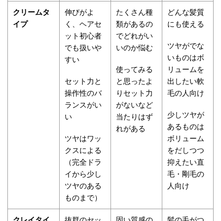
クリームタ
伸びがよ
たくさん種
どんな髪質
イプ
く、ヘアセ
類があるの
にも使える
ット初心者
でどれがい
ツヤがでな
でも扱いや
いのか悩む
いものはボ
すい
使ってみる
リュームを
セット力と
と思ったよ
出したい軟
操作性のバ
りセット力
毛の人向け
ランスがい
がないなど
少しツヤが
い
当たりはず
あるものは
れがある
ツヤはワッ
ボリューム
クスによる
をだしつつ
（完全ドラ
抑えたい直
イから少し
毛・剛毛の
ツヤのある
人向け
ものまで）
クレイタイ
抜群のセッ
固い質感の
髪の毛がつ