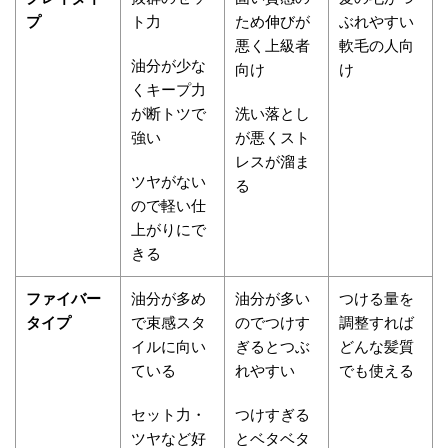
プ
ト力
ため伸びが
ぶれやすい
悪く上級者
軟毛の人向
油分が少な
向け
け
くキープ力
が断トツで
洗い落とし
強い
が悪くスト
レスが溜ま
ツヤがない
る
ので軽い仕
上がりにで
きる
ファイバー
油分が多め
油分が多い
つける量を
タイプ
で束感スタ
のでつけす
調整すれば
イルに向い
ぎるとつぶ
どんな髪質
ている
れやすい
でも使える
セット力・
つけすぎる
ツヤなど好
とベタベタ