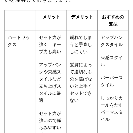
メリット
デメリット
おすすめの
髪型
ハードワッ
セット力が
崩れてしま
アップバン
クス
強く、キー
うと手直し
クスタイル
プ力も高い
しにくい
束感スタイ
アップバン
髪質によっ
ル
クや束感ス
て適切なも
バーバース
タイルなど
のを選ばな
タイル
立ち上げス
いと上手く
タイルに最
セットでき
しっかりカ
適
ない
ールをだす
パーマスタ
セット力が
イル
強いので膨
らみやすい